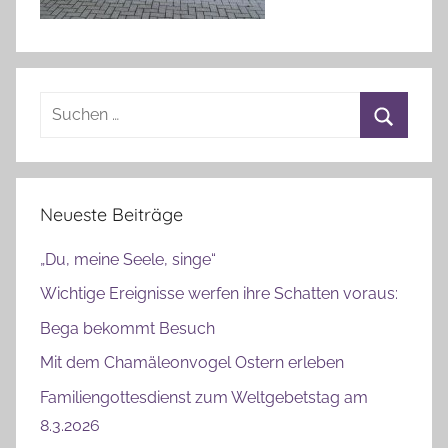
a
u
Suchen
nach:
Suchen
Neueste Beiträge
„Du, meine Seele, singe“
Wichtige Ereignisse werfen ihre Schatten voraus:
Bega bekommt Besuch
Mit dem Chamäleonvogel Ostern erleben
Familiengottesdienst zum Weltgebetstag am
8.3.2026