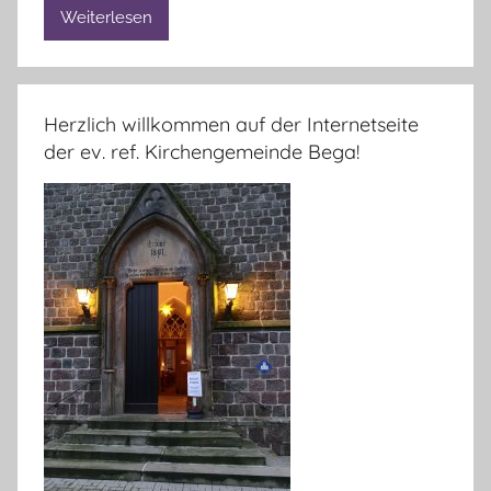
Weiterlesen
e
l
i
e
Herzlich willkommen auf der Internetseite
B
der ev. ref. Kirchengemeinde Bega!
r
a
n
d
t
v
o
n
L
i
n
d