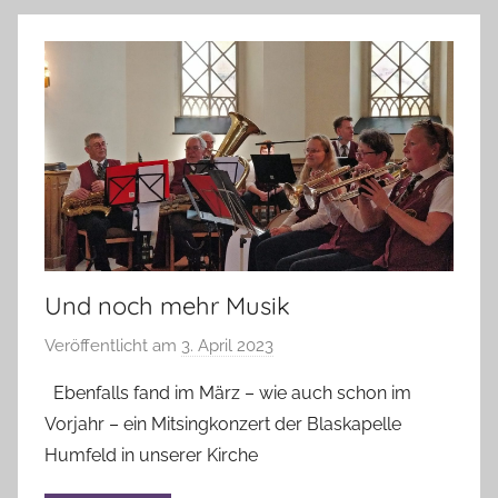
Und noch mehr Musik
Veröffentlicht am
3. April 2023
v
o
Ebenfalls fand im März – wie auch schon im
n
Vorjahr – ein Mitsingkonzert der Blaskapelle
A
Humfeld in unserer Kirche
n
n