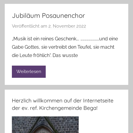
Jubiläum Posaunenchor
Veröffentlicht am
2. November 2022
v
o
„Musik ist ein reines Geschenk…. ………………………und eine
n
Gabe Gottes, sie vertreibt den Teufel, sie macht
A
die Leute fröhlich“. Das wusste
n
n
Weiterlesen
e
l
i
e
Herzlich willkommen auf der Internetseite
B
der ev. ref. Kirchengemeinde Bega!
r
a
n