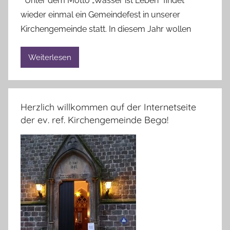
Unter dem Motto „Wasser ist Leben“ findet
d
n
wieder einmal ein Gemeindefest in unserer
t
A
v
Kirchengemeinde statt. In diesem Jahr wollen
n
o
n
n
Weiterlesen
e
L
l
i
i
n
e
Herzlich willkommen auf der Internetseite
d
B
der ev. ref. Kirchengemeinde Bega!
a
r
u
a
n
d
t
v
o
n