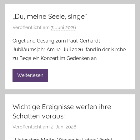
„Du, meine Seele, singe“
Veröffentlicht am
7. Juni 2026
v
o
Orgel und Gesang zum Paul-Gerhardt-
n
Jubiläumsjahr Am 12. Juli 2026 fand in der Kirche
A
zu Bega ein Konzert im Gedenken an
n
n
Weiterlesen
e
l
i
e
Wichtige Ereignisse werfen ihre
B
Schatten voraus:
r
a
Veröffentlicht am
2. Juni 2026
v
n
o