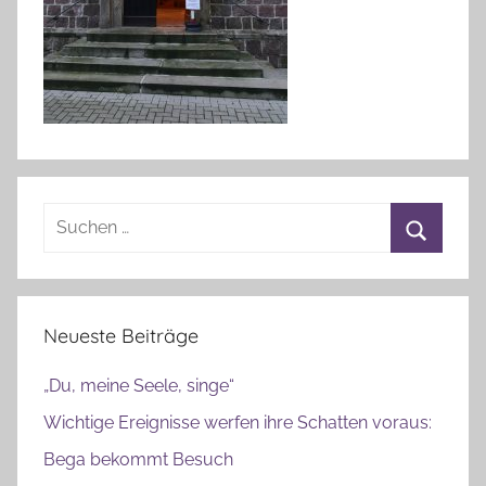
L
i
n
d
a
u
Suchen
nach:
Suchen
Neueste Beiträge
„Du, meine Seele, singe“
Wichtige Ereignisse werfen ihre Schatten voraus:
Bega bekommt Besuch