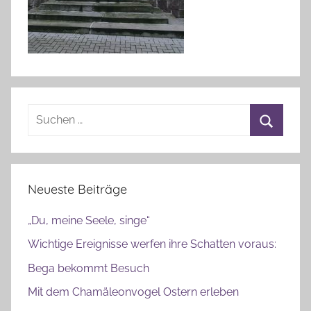
d
a
u
Suchen
nach:
Suchen
Neueste Beiträge
„Du, meine Seele, singe“
Wichtige Ereignisse werfen ihre Schatten voraus:
Bega bekommt Besuch
Mit dem Chamäleonvogel Ostern erleben