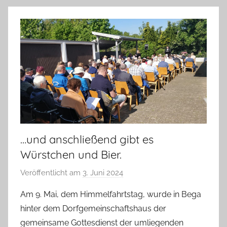
…und anschließend gibt es
Würstchen und Bier.
Veröffentlicht am
3. Juni 2024
v
o
Am 9. Mai, dem Himmelfahrtstag, wurde in Bega
n
hinter dem Dorfgemeinschaftshaus der
A
gemeinsame Gottesdienst der umliegenden
n