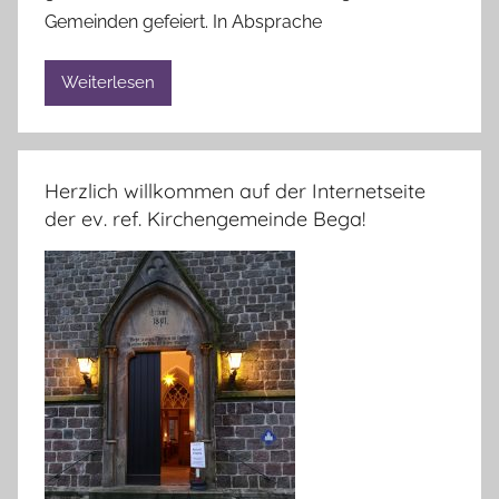
Gemeinden gefeiert. In Absprache
n
e
Weiterlesen
l
i
e
B
Herzlich willkommen auf der Internetseite
r
der ev. ref. Kirchengemeinde Bega!
a
n
d
t
v
o
n
L
i
n