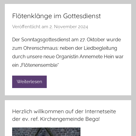
Flötenklänge im Gottesdienst
Veröffentlicht am
2. November 2024
v
o
Der Sonntagsgottesdienst am 27. Oktober wurde
n
zum Ohrenschmaus: neben der Liedbegleitung
A
durch unsere neue Organistin Annemete Hein war
n
ein „Flötenensemble“
n
e
Weiterlesen
l
i
e
B
Herzlich willkommen auf der Internetseite
r
der ev. ref. Kirchengemeinde Bega!
a
n