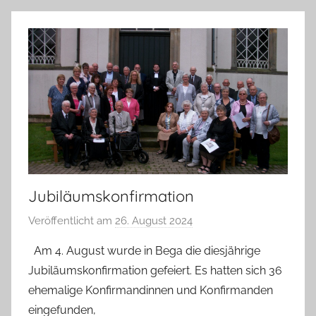
e
B
r
a
n
d
t
v
o
n
L
Jubiläumskonfirmation
i
Veröffentlicht am
26. August 2024
v
n
o
d
Am 4. August wurde in Bega die diesjährige
n
a
Jubiläumskonfirmation gefeiert. Es hatten sich 36
A
u
ehemalige Konfirmandinnen und Konfirmanden
n
eingefunden,
n