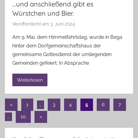
L
…und anschließend gibt es
i
Würstchen und Bier.
n
Veröffentlicht am
3. Juni 2024
v
d
o
a
Am 9. Mai, dem Himmelfahrtstag, wurde in Bega
n
u
hinter dem Dorfgemeinschaftshaus der
A
gemeinsame Gottesdienst der umliegenden
n
Gemeinden gefeiert. In Absprache
n
e
Weiterlesen
l
i
e
Seitennummerierung
Vorherige
B
«
1
…
3
4
5
6
7
r
Beiträge
der
Nächste
…
10
»
a
Beiträge
Beiträge
n
d