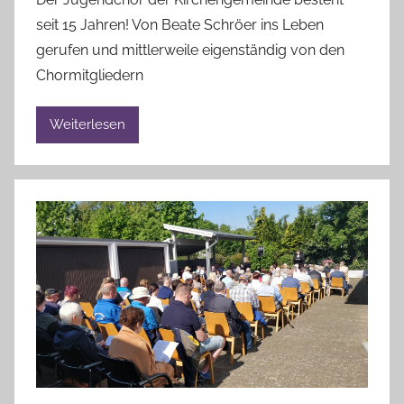
n
a
seit 15 Jahren! Von Beate Schröer ins Leben
A
u
gerufen und mittlerweile eigenständig von den
n
Chormitgliedern
n
e
Weiterlesen
l
i
e
B
r
a
n
d
t
v
o
n