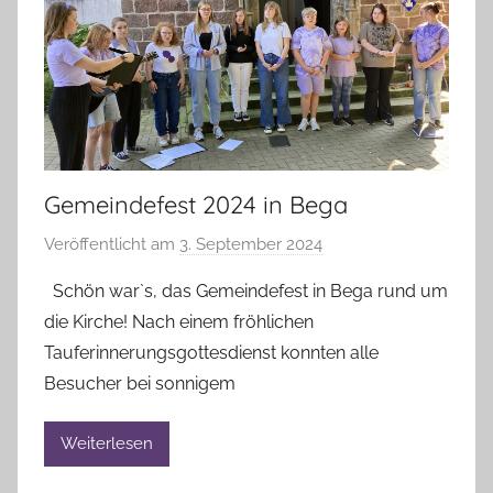
Gemeindefest 2024 in Bega
Veröffentlicht am
3. September 2024
v
o
Schön war`s, das Gemeindefest in Bega rund um
n
die Kirche! Nach einem fröhlichen
A
Tauferinnerungsgottesdienst konnten alle
n
Besucher bei sonnigem
n
e
Weiterlesen
l
i